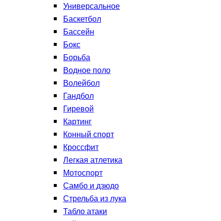
Универсальное
Баскетбол
Бассейн
Бокс
Борьба
Водное поло
Волейбол
Гандбол
Гиревой
Картинг
Конный спорт
Кроссфит
Легкая атлетика
Мотоспорт
Самбо и дзюдо
Стрельба из лука
Табло атаки