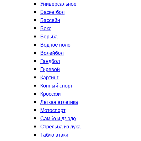
Универсальное
Баскетбол
Бассейн
Бокс
Борьба
Водное поло
Волейбол
Гандбол
Гиревой
Картинг
Конный спорт
Кроссфит
Легкая атлетика
Мотоспорт
Самбо и дзюдо
Стрельба из лука
Табло атаки