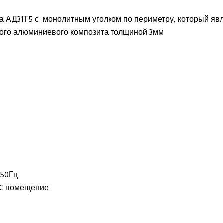
а АД31Т5 с монолитным уголком по периметру, который яв
рного алюминиевого композита толщиной 3мм
,50Гц
°C помещение